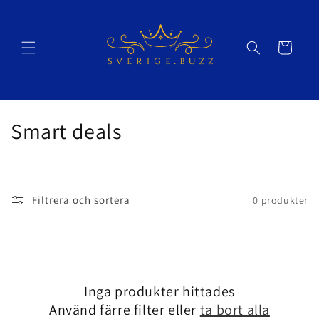
vidare
till
innehåll
Varukorg
P
Smart deals
r
o
Filtrera och sortera
0 produkter
d
u
k
Inga produkter hittades
t
Använd färre filter eller
ta bort alla